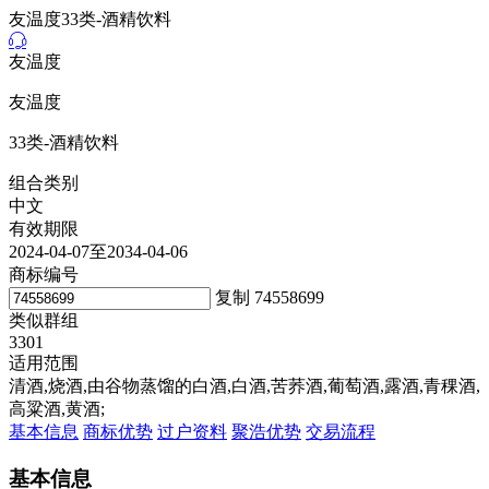
友温度33类-酒精饮料
友温度
友温度
33类-酒精饮料
组合类别
中文
有效期限
2024-04-07至2034-04-06
商标编号
复制
74558699
类似群组
3301
适用范围
清酒,烧酒,由谷物蒸馏的白酒,白酒,苦荞酒,葡萄酒,露酒,青稞酒,
高粱酒,黄酒;
基本信息
商标优势
过户资料
聚浩优势
交易流程
基本信息