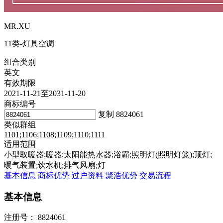
MR.XU
11类-灯具空调
组合类别
英文
有效期限
2021-11-21至2031-11-20
商标编号
复制
8824061
类似群组
1101;1106;1108;1109;1110;1111
适用范围
小型取暖器;暖器;太阳能热水器;浴霸;照明灯(照明灯笼);顶灯;
暖气装置;饮水机;排气风扇;灯
基本信息
商标优势
过户资料
聚浩优势
交易流程
基本信息
注册号：
8824061