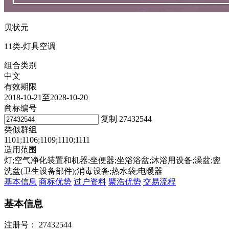
贝状元
11类-灯具空调
组合类别
中文
有效期限
2018-10-21至2028-10-20
商标编号
复制
27432544
类似群组
1101;1106;1109;1110;1111
适用范围
灯;空气净化装置和机器;坐便器;坐浴浴盆;沐浴用设备;澡盆;盥
洗盆(卫生设备部件);消毒设备;热水袋;电暖器
基本信息
商标优势
过户资料
聚浩优势
交易流程
基本信息
注册号：
27432544