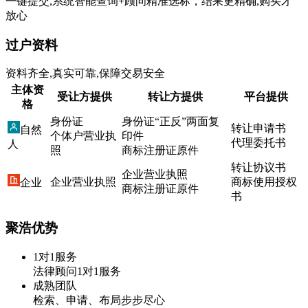
一键提交,系统智能查询+顾问精准选标，结果更精确,购买才
放心
过户资料
资料齐全,真实可靠,保障交易安全
主体资
受让方提供
转让方提供
平台提供
格
身份证
身份证“正反”两面复
转让申请书
自然
个体户营业执
印件
代理委托书
人
照
商标注册证原件
转让协议书
企业营业执照
企业营业执照
商标使用授权
企业
商标注册证原件
书
聚浩优势
1对1服务
法律顾问1对1服务
成熟团队
检索、申请、布局步步尽心